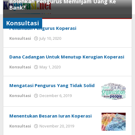
Bolehkah Pengurus Meminjam Uang Ke
Skip
Bank?
to
content
Konsultasi
Konsultasi
Penamaan Pengurus Koperasi
July
by
Konsultasi
July 10, 2020
10,
Gusbud
2020
by
Gusbud
Dana Cadangan Untuk Menutup Kerugian Koperasi
by
Konsultasi
May 1, 2020
Gusbud
Mengatasi Pengurus Yang Tidak Solid
by
Konsultasi
December 6, 2019
Gusbud
Menentukan Besaran Iuran Koperasi
by
Konsultasi
November 20, 2019
Gusbud