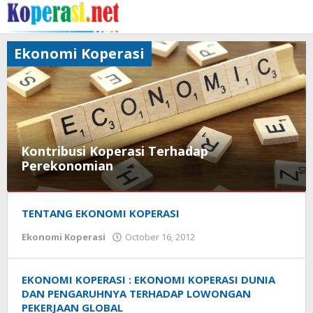
Skip
to
content
Ekonomi Koperasi
Kontribusi Koperasi Terhadap
Perekonomian
Ekonomi
Koperasi
TENTANG EKONOMI KOPERASI
by
Ekonomi Koperasi
October 16, 2012
October
Gusbud
31,
2017
by
EKONOMI KOPERASI : EKONOMI KOPERASI DUNIA
Gusbud
DAN PENGARUHNYA TERHADAP LOWONGAN
PEKERJAAN GLOBAL