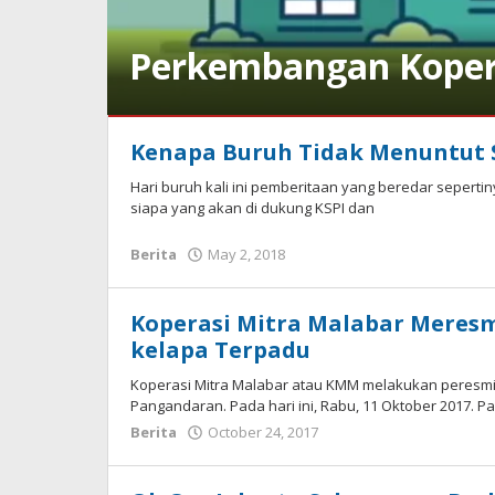
Perkembangan Koper
Berita
Kenapa Buruh Tidak Menuntut
July
Hari buruh kali ini pemberitaan yang beredar seperti
12,
siapa yang akan di dukung KSPI dan
2019
by
Gusbud
by
Berita
May 2, 2018
Gusbud
Koperasi Mitra Malabar Meres
kelapa Terpadu
Koperasi Mitra Malabar atau KMM melakukan peresm
Pangandaran. Pada hari ini, Rabu, 11 Oktober 2017. 
by
Berita
October 24, 2017
Gusbud