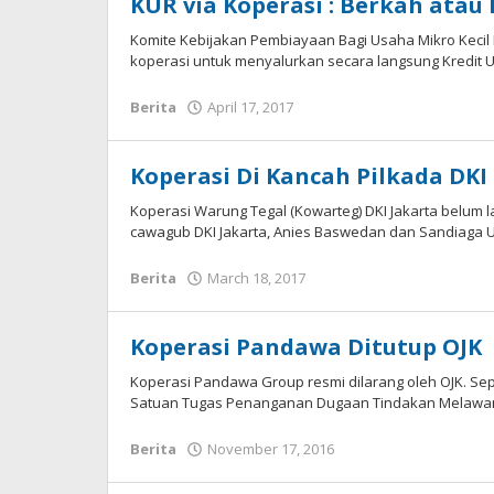
KUR via Koperasi : Berkah atau
Komite Kebijakan Pembiayaan Bagi Usaha Mikro Kecil
koperasi untuk menyalurkan secara langsung Kredit U
by
Berita
April 17, 2017
Gusbud
Koperasi Di Kancah Pilkada DKI
Koperasi Warung Tegal (Kowarteg) DKI Jakarta belum
cawagub DKI Jakarta, Anies Baswedan dan Sandiaga U
by
Berita
March 18, 2017
Agus
Budiono
Koperasi Pandawa Ditutup OJK
Koperasi Pandawa Group resmi dilarang oleh OJK. Seper
Satuan Tugas Penanganan Dugaan Tindakan Melaw
by
Berita
November 17, 2016
Gusbud