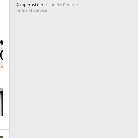
@koperasi.net
Indeks Berita
Terms of Service