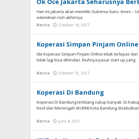
Ok Oce Jakarta Seharusnya Ber
Hari ini jakarta akan memiliki Gubenur baru. Anies –
edemikian riuh akhirnya
by
Berita
October 16, 2017
Gusbud
Koperasi Simpan Pinjam Online
Ide Koperasi Simpan Pinjam Online tidak terlepas dar
tidak lagi bisa dihindari. Riuhnya pasar start up yang
by
Berita
October 15, 2017
Gusbud
Koperasi Di Bandung
Koperasi Di Bandung terbilang cukup banyak. Di Kab
Kecil dan Menengah (KUKM) Kota Bandung disebutkan
by
Berita
June 8, 2017
Gusbud