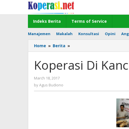
Skip
to
content
Indeks Berita
Terms of Service
Manajemen
Makalah
Konsultasi
Opini
Ang
Koperasi
Home
»
Berita
»
Di
Kancah
Koperasi Di Kanc
Pilkada
DKI
by
March 18, 2017
Agus
by
Agus Budiono
Budiono