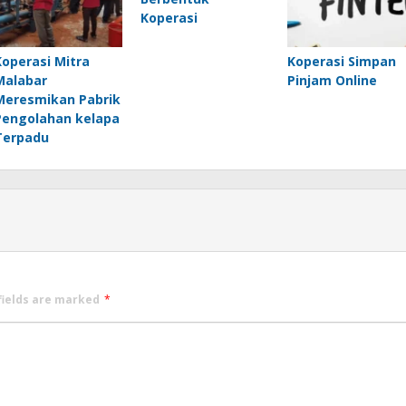
Koperasi
Koperasi Mitra
Koperasi Simpan
Malabar
Pinjam Online
Meresmikan Pabrik
Pengolahan kelapa
Terpadu
fields are marked
*