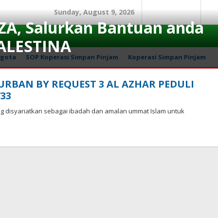
Sunday, August 9, 2026
Search
In
A, Salurkan Bantuan anda
ALESTINA
gota
SOP Koperasi Simpan Pinjam
Koperasi Simpan Pinjam
RBAN BY REQUEST 3 AL AZHAR PEDULI
733
 disyariatkan sebagai ibadah dan amalan ummat Islam untuk