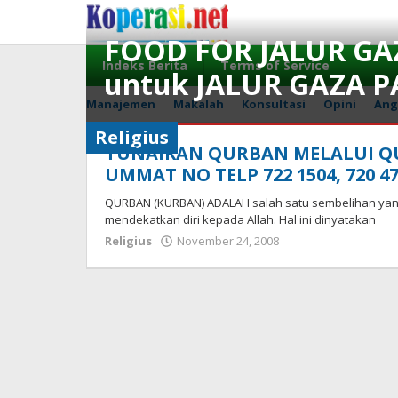
Skip
to
FOOD FOR JALUR GAZ
content
Indeks Berita
Terms of Service
untuk JALUR GAZA P
Manajemen
Makalah
Konsultasi
Opini
Ang
Religius
Religius
TUNAIKAN QURBAN MELALUI QU
January
UMMAT NO TELP 722 1504, 720 4
16,
2009
QURBAN (KURBAN) ADALAH salah satu sembelihan yang
by
mendekatkan diri kepada Allah. Hal ini dinyatakan
Gusbud
by
Religius
November 24, 2008
Gusbud