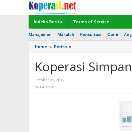
Skip
to
content
Indeks Berita
Terms of Service
Manajemen
Makalah
Konsultasi
Opini
Ang
Koperasi
Home
»
Berita
»
Simpan
Pinjam
Koperasi Simpan
Online
by
October 15, 2017
Gusbud
by
Gusbud