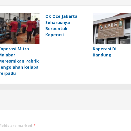
Ok Oce Jakarta
Seharusnya
Berbentuk
Koperasi
Koperasi Mitra
Koperasi Di
Malabar
Bandung
Meresmikan Pabrik
Pengolahan kelapa
Terpadu
fields are marked
*