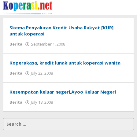
Skip
to
content
Skema Penyaluran Kredit Usaha Rakyat [KUR]
untuk koperasi
by
Berita
September 1, 2008
Gusbud
Koperakasa, kredit lunak untuk koperasi wanita
by
Berita
July 22, 2008
Gusbud
Kesempatan keluar negeri,Ayoo Keluar Negeri
by
Berita
July 18, 2008
Gusbud
Search
for: