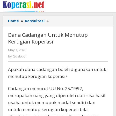
Skip
to
content
Dana
Home
»
Konsultasi
»
Cadangan
Untuk
Dana Cadangan Untuk Menutup
Menutup
Kerugian Koperasi
Kerugian
Koperasi
by
May 1, 2020
Gusbud
by
Gusbud
Apakah dana cadangan boleh digunakan untuk
menutup kerugian koperasi?
Cadangan menurut UU No. 25/1992,
merupakan uang yang diperoleh dari sisa hasil
usaha untuk memupuk modal sendiri dan
untuk menutup kerugian koperasi bila