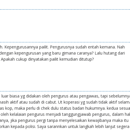
bih. Kepengurusannya pailit. Pengurusnya sudah entah kemana. Nah
dengan kepengurusan yang baru gimana caranya? Lalu hutang dari
Apakah cukup dinyatakan pailit kemudian ditutup?
T luar biasa yg didakan oleh pengurus atau pengawas, tapi sebelumny
ih aktif atau sudah di cabut. Ut koperasi yg sudah tidak aktif selam
nas kop, maka perlu di chek dulu status badan hukumnya. kedua sesua
 oleh kelalaian pengurus menjadi tanggungjawab pengurus, dalam ha
ianya, jika pengurus pergi tanpa menyelesaikan kewajibanya maka itu
orkan kepada polisi. Saya sarannkan untuk langkah lebih lanjut segera