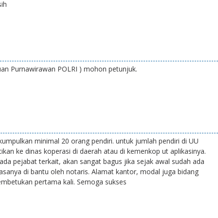
sih
an Purnawirawan POLRI ) mohon petunjuk.
kumpulkan minimal 20 orang pendiri. untuk jumlah pendiri di UU
stikan ke dinas koperasi di daerah atau di kemenkop ut aplikasinya.
a pejabat terkait, akan sangat bagus jika sejak awal sudah ada
biasanya di bantu oleh notaris. Alamat kantor, modal juga bidang
embetukan pertama kali. Semoga sukses