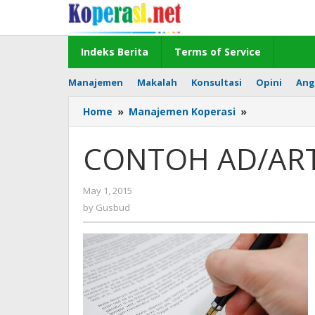
Skip
to
content
Indeks Berita
Terms of Service
Manajemen
Makalah
Konsultasi
Opini
Ang
CONTOH
Home
»
Manajemen Koperasi
»
AD/ART
KOPERASI
CONTOH AD/ART
by
May 1, 2015
Gusbud
by
Gusbud