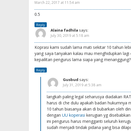
March 22, 2017 at 11:54 am
0.5
Reply
Alaina fadhila
says:
July 30, 2019 at 5:18 am
Koprasi kami sudah lama mati sekitar 10 tahun le
yang saya tanyakan kalau mau menghidupkan lagi 
kepailitan pengurus lama siapa yang menanggung? 
Reply
Gusbud
says:
July 31, 2019 at 5:38 am
langkah paling legal seharusya diadakan RA
harus di che dulu apakah badan hukumnya mas
10 tahun biasanya akan di bubarkan oleh di
dengan
UU koperasi
kerugian yg disebabkan
ini pengurus harus mengganti seluruh kerug
sudah menjadi tindak pidana yang bisa dilap