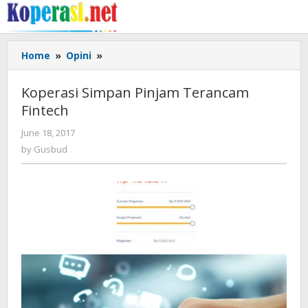
Skip
to
content
Koperasi
Home
»
Opini
»
Simpan
Pinjam
Koperasi Simpan Pinjam Terancam
Terancam
Fintech
Fintech
by
June 18, 2017
Gusbud
by
Gusbud