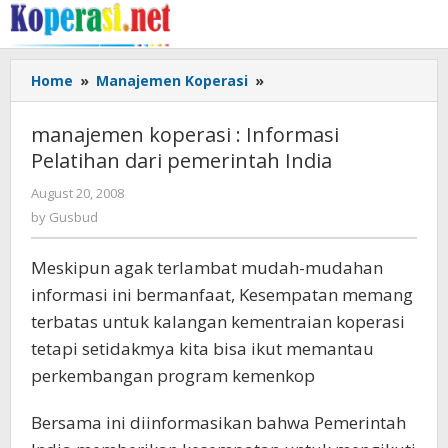
Skip
to
content
manajemen
Home
»
Manajemen Koperasi
»
koperasi
:
manajemen koperasi : Informasi
Informasi
Pelatihan dari pemerintah India
Pelatihan
dari
by
August 20, 2008
pemerintah
Gusbud
by
Gusbud
India
Meskipun agak terlambat mudah-mudahan
informasi ini bermanfaat, Kesempatan memang
terbatas untuk kalangan kementraian koperasi
tetapi setidakmya kita bisa ikut memantau
perkembangan program kemenkop
Bersama ini diinformasikan bahwa Pemerintah