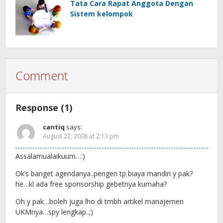
Tata Cara Rapat Anggota Dengan
Sistem kelompok
Comment
Response (1)
cantiq
says:
August 22, 2008 at 2:13 pm
Assalamualaikuum…:)
Ok’s banget agendanya..pengen tp biaya mandiri y pak?
he…kl ada free sponsorship gebetnya kumaha?
Oh y pak…boleh juga lho di tmbh artikel manajemen
UKMnya…spy lengkap..;)