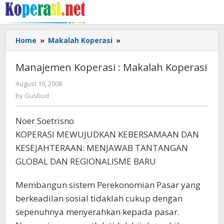
Skip
to
content
Manajemen
Home
»
Makalah Koperasi
»
Koperasi
:
Manajemen Koperasi : Makalah Koperasi
Makalah
Koperasi
by
August 19, 2008
Gusbud
by
Gusbud
Noer Soetrisno
KOPERASI MEWUJUDKAN KEBERSAMAAN DAN
KESEJAHTERAAN: MENJAWAB TANTANGAN
GLOBAL DAN REGIONALISME BARU
Membangun sistem Perekonomian Pasar yang
berkeadilan sosial tidaklah cukup dengan
sepenuhnya menyerahkan kepada pasar.