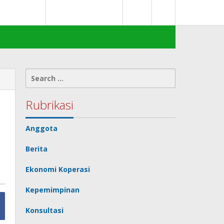
0
deks Berita
Terms of Service
Search
for:
Rubrikasi
Anggota
Berita
Ekonomi Koperasi
Kepemimpinan
Konsultasi