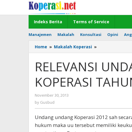
Skip
to
content
Indeks Berita
Terms of Service
Manajemen
Makalah
Konsultasi
Opini
Ang
RELEVANSI
Home
»
Makalah Koperasi
»
UNDANG
UNDANG
RELEVANSI UN
KOPERASI
TAHUN
KOPERASI TAHU
2012
by
November 30, 2013
Gusbud
by
Gusbud
Undang undang Koperasi 2012 sah secara
hukum maka uu tersebut memiliki keuku