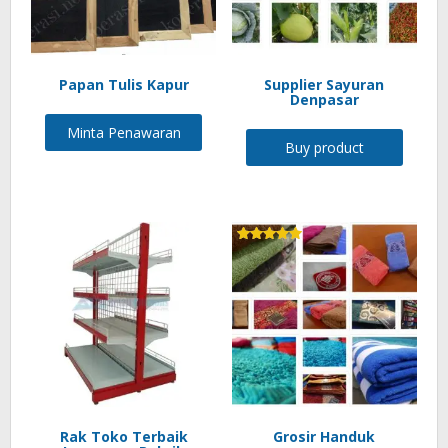
Papan Tulis Kapur
Supplier Sayuran
Denpasar
Minta Penawaran
Buy product
Rated
5.00
out of 5
Rak Toko Terbaik
Grosir Handuk