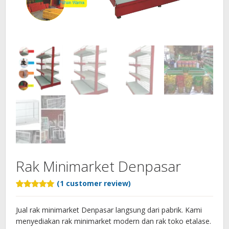
Rak Minimarket Denpasar
(
1
customer review)
Rated
1
5.00
out of 5
based on
Jual rak minimarket Denpasar langsung dari pabrik. Kami
customer
menyediakan rak minimarket modern dan rak toko etalase.
rating