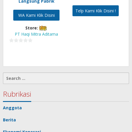
Langsung Pabrik
Telp Kami Klik Disini !
WA Kami Klik Disini
Store:
PT Haqi Mitra Aditama
0
out
of
5
Search
for:
Rubrikasi
Anggota
Berita
Ekonomi Koperasi