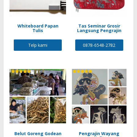
Whiteboard Papan
Tas Seminar Grosir
Tulis
Langsung Pengrajin
Telp kami
0878-6548-2782
Rated
Rated
5.00
5.00
out of 5
out of 5
Belut Goreng Godean
Pengrajin Wayang