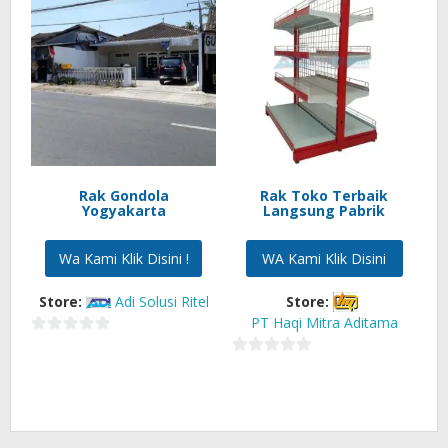
Rak Gondola
Rak Toko Terbaik
Yogyakarta
Langsung Pabrik
Wa Kami Klik Disini !
WA Kami Klik Disini
Store:
Adi Solusi Ritel
Store:
PT Haqi Mitra Aditama
0
0
out
out
of
of
5
5