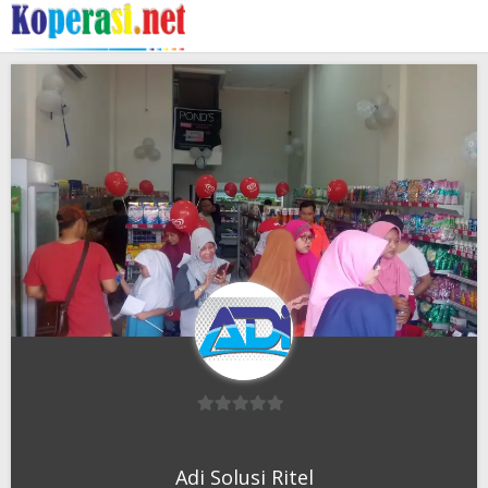
Skip
to
content
0
out
Adi Solusi Ritel
of