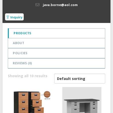
5
java.borne@aol.com
Inquiry
PRODUCTS
ABOUT
POLICIES
REVIEWS (
0
)
Showing all 10 results