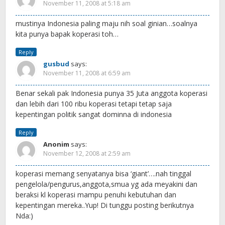
November 11, 2008 at 5:18 am
mustinya Indonesia paling maju nih soal ginian…soalnya
kita punya bapak koperasi toh…
Reply
gusbud
says:
November 11, 2008 at 6:59 am
Benar sekali pak Indonesia punya 35 Juta anggota koperasi
dan lebih dari 100 ribu koperasi tetapi tetap saja
kepentingan politik sangat dominna di indonesia
Reply
Anonim
says:
November 12, 2008 at 2:59 am
koperasi memang senyatanya bisa ‘giant’….nah tinggal
pengelola/pengurus,anggota,smua yg ada meyakini dan
beraksi kl koperasi mampu penuhi kebutuhan dan
kepentingan mereka..Yup! Di tunggu posting berikutnya
Nda:)