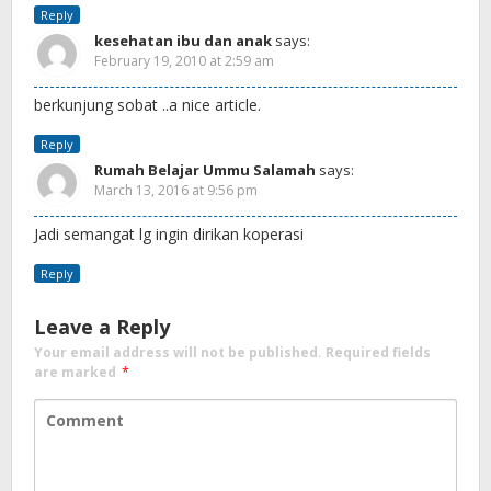
Reply
kesehatan ibu dan anak
says:
February 19, 2010 at 2:59 am
berkunjung sobat ..a nice article.
Reply
Rumah Belajar Ummu Salamah
says:
March 13, 2016 at 9:56 pm
Jadi semangat lg ingin dirikan koperasi
Reply
Leave a Reply
Your email address will not be published.
Required fields
are marked
*