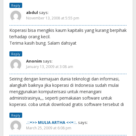
Reply
abdul
says:
November 13, 2008 at 5:55 pm
Koperasi bisa mengikis kaum kapitalis yang kurang berpihak
terhadap orang kecil.
Terima kasih bung. Salam dahsyat
Reply
Anonim
says:
January 13, 2009 at 3:08 am
Seiring dengan kemajuan dunia teknologi dan informasi,
alangkah baiknya jika koperasi di Indonesia sudah mulai
menggunakan komputerisasi untuk menangani
administrasinya,,, seperti pemakaian software untuk
koperasi. coba untuk download gratis software tersebut di
Reply
.::=>> MULIA ARTHA <<=::.
says:
March 25, 2009 at 6:08 pm