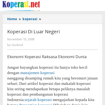
Skip
to
content
Koperasi
Home
»
koperasi
»
Di
Luar
Koperasi Di Luar Negeri
Negeri
by
November 10, 2008
Gusbud
by
Gusbud
Ekonomi Koperasi Raksasa Ekonomi Dunia
Jangan bayangkan koperasi itu hanya toko kecil
dengan
manajemen koperasi
nanggung disamping rumah kita yang beromzet jutaan
sehari. Dari artikel koperasi dan makalah koperasi
kita sering mendapatkan betapa peliknya masalah
koperasi dan pembangunan koperasi
Indonesia.
sejarah koperasi
mengajarkan kepada kita