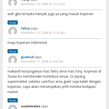
November 10, 2008 at 12:25 pm
wah gila ternyata banyak juga ya yang masuk koperasi
Reply
fahry
says:
November 10, 2008 at 11:42 am
maju koperasi Indonesia!
Reply
gusbud
says:
November 11, 2008 at 4:30 am
makasih kunjunganya mas fahry ama mas tony, koperasi di
Dunia itu memberiakn kontribusi besar. Di Jepang
supermarket sekelas carefour ama giant saja kalah dengan
koperasi, saya akan menampilkan prifil mereka kedapan.
nuwun
Reply
suamimalas
says: