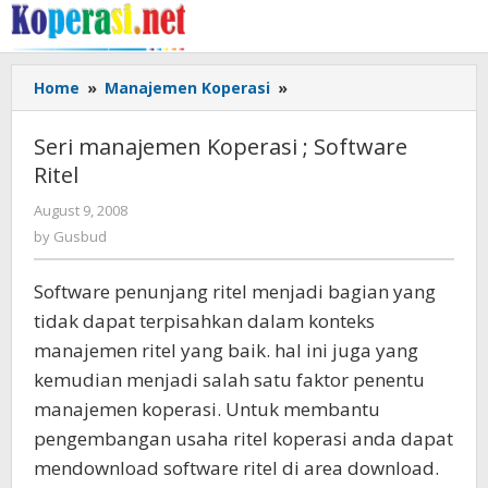
Skip
to
content
Seri
Home
»
Manajemen Koperasi
»
manajemen
Koperasi
Seri manajemen Koperasi ; Software
;
Ritel
Software
Ritel
by
August 9, 2008
Gusbud
by
Gusbud
Software penunjang ritel menjadi bagian yang
tidak dapat terpisahkan dalam konteks
manajemen ritel yang baik. hal ini juga yang
kemudian menjadi salah satu faktor penentu
manajemen koperasi. Untuk membantu
pengembangan usaha ritel koperasi anda dapat
mendownload software ritel di area download.