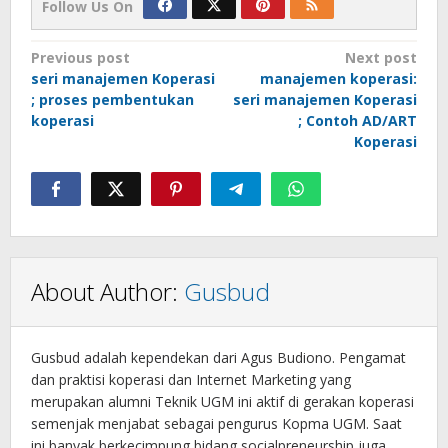
Follow Us On
Post
Previous post
Next post
seri manajemen Koperasi
manajemen koperasi:
navigation
; proses pembentukan
seri manajemen Koperasi
koperasi
; Contoh AD/ART
Koperasi
About Author:
Gusbud
Gusbud adalah kependekan dari Agus Budiono. Pengamat
dan praktisi koperasi dan Internet Marketing yang
merupakan alumni Teknik UGM ini aktif di gerakan koperasi
semenjak menjabat sebagai pengurus Kopma UGM. Saat
ini banyak berkecimpung bidang socialpreneurship juga