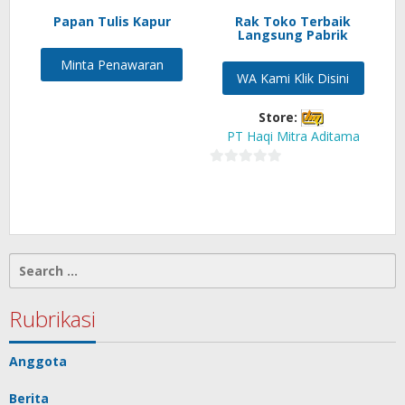
Papan Tulis Kapur
Rak Toko Terbaik
Langsung Pabrik
Minta Penawaran
WA Kami Klik Disini
Store:
PT Haqi Mitra Aditama
0
out
of
5
Search
for:
Rubrikasi
Anggota
Berita