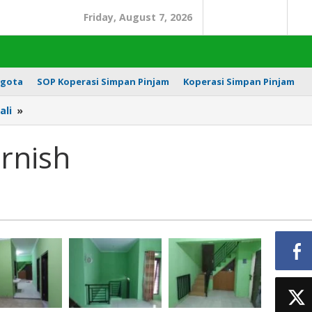
Friday, August 7, 2026
Search
In
gota
SOP Koperasi Simpan Pinjam
Koperasi Simpan Pinjam
Kontrakan
ali
»
full
furnish
urnish