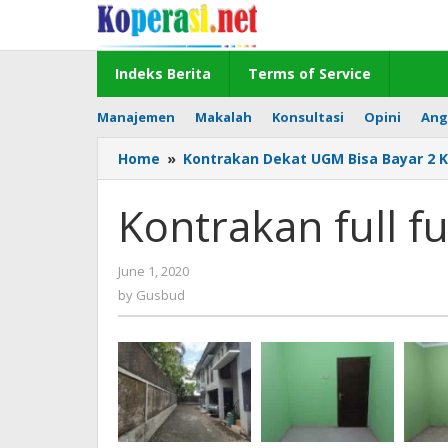
Skip
to
content
Indeks Berita
Terms of Service
Manajemen
Makalah
Konsultasi
Opini
Ang
Home
»
Kontrakan Dekat UGM Bisa Bayar 2 K
Kontrakan full f
by
June 1, 2020
Gusbud
by
Gusbud