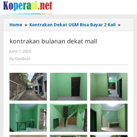
Skip
to
content
kontra
Home
»
Kontrakan Dekat UGM Bisa Bayar 2 Kali
»
bulana
dekat
kontrakan bulanan dekat mall
mall
by
June 1, 2020
Gusbud
by
Gusbud