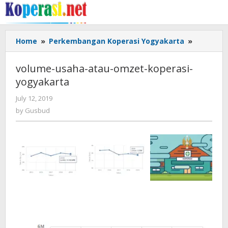
Skip
to
content
volume-
Home
»
Perkembangan Koperasi Yogyakarta
»
usaha-
atau-
volume-usaha-atau-omzet-koperasi-
omzet-
yogyakarta
koperasi
yogyakar
by
July 12, 2019
Gusbud
by
Gusbud