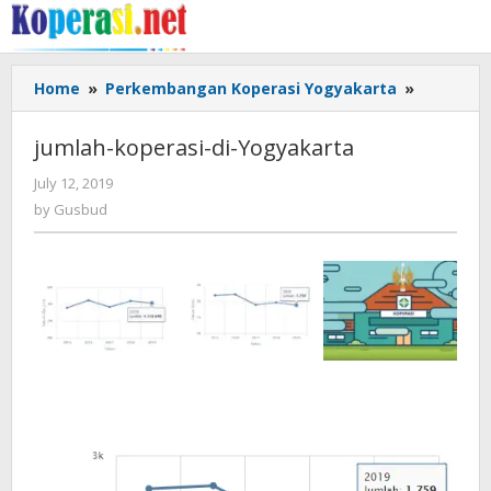
Skip
to
content
jumlah-
Home
»
Perkembangan Koperasi Yogyakarta
»
koperasi
di-
jumlah-koperasi-di-Yogyakarta
Yogyakar
by
July 12, 2019
Gusbud
by
Gusbud