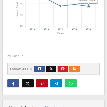
by
Gusbud
Follow Us On