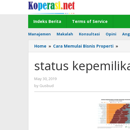
Skip
to
content
Indeks Berita
Terms of Service
Manajemen
Makalah
Konsultasi
Opini
Ang
stat
Home
»
Cara Memulai Bisnis Properti
»
kepe
ruma
status kepemili
by
May 30, 2019
Gusbud
by
Gusbud