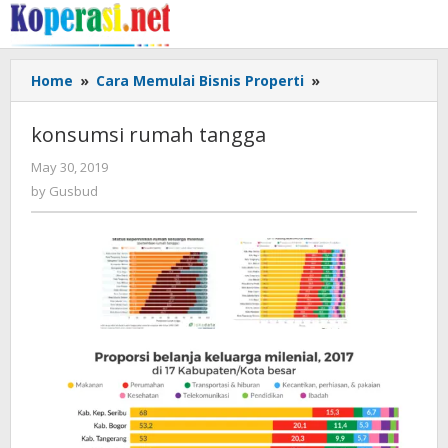
Skip
to
content
konsumsi
Home
»
Cara Memulai Bisnis Properti
»
rumah
tangga
konsumsi rumah tangga
by
May 30, 2019
Gusbud
by
Gusbud