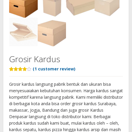
Grosir Kardus
(
1
customer review)
Rated
1
4.00
out
of 5
Grosir kardus langsung pabrik bentuk dan ukuran bisa
based
menyesuaiakan kebutuhan konsumen. Harga kardus sangat
on
customer
kompetitif karena langsung pabrik. Kami memiliki distributor
rating
di berbagai kota anda bisa order grosir kardus Surabaya,
makassar, Jogja, Bandung dan juga grosir Kardus
Denpasar langsung di toko distributor kami. Berbagai
produk kardus sudah kami buat, mulai kardus oleh – oleh,
kardus sepatu, kardus pizza hingga kardus arsip dan masih