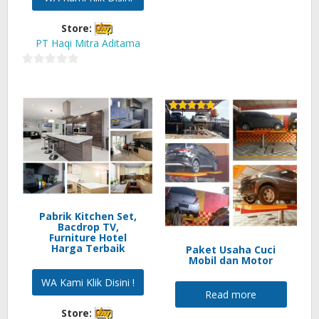
Store:
PT Haqi Mitra Aditama
0
out
of
Rated
5
5.00
out of 5
Pabrik Kitchen Set,
Bacdrop TV,
Furniture Hotel
Harga Terbaik
Paket Usaha Cuci
Mobil dan Motor
WA Kami Klik Disini !
Read more
Store: