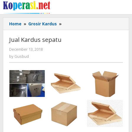
Skip
to
content
Jual
Home
»
Grosir Kardus
»
Kardus
sepatu
Jual Kardus sepatu
by
December 13, 2018
Gusbud
by
Gusbud