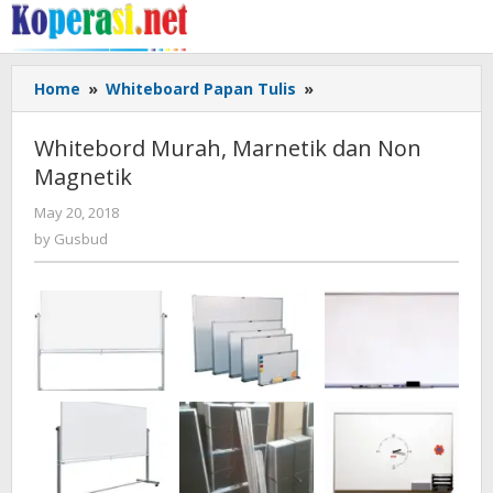
Skip
to
content
Whitebord
Home
»
Whiteboard Papan Tulis
»
Murah,
Marnetik
Whitebord Murah, Marnetik dan Non
dan
Magnetik
Non
Magnetik
by
May 20, 2018
Gusbud
by
Gusbud