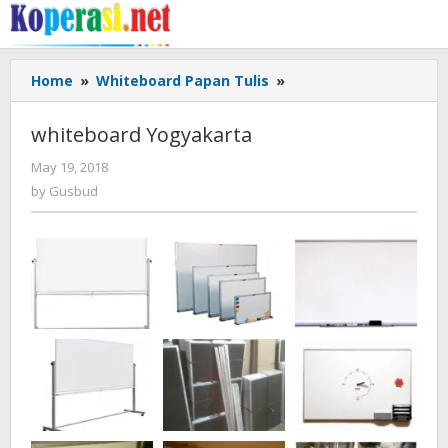
Skip
to
content
whiteboard
Home
»
Whiteboard Papan Tulis
»
Yogyakarta
whiteboard Yogyakarta
by
May 19, 2018
Gusbud
by
Gusbud