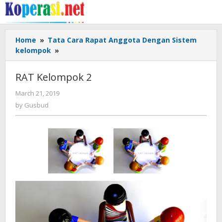
Skip
to
content
Home
»
Tata Cara Rapat Anggota Dengan Sistem
RAT
kelompok
»
Kelompok
2
RAT Kelompok 2
by
March 21, 2019
Gusbud
by
Gusbud