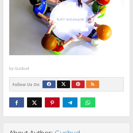
by
Gusbud
Follow Us On
About Author:
Gusbud