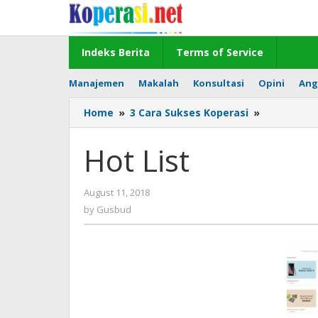
Skip
to
content
Indeks Berita
Terms of Service
Manajemen
Makalah
Konsultasi
Opini
Ang
Hot
Home
»
3 Cara Sukses Koperasi
»
List
Hot List
by
August 11, 2018
Gusbud
by
Gusbud