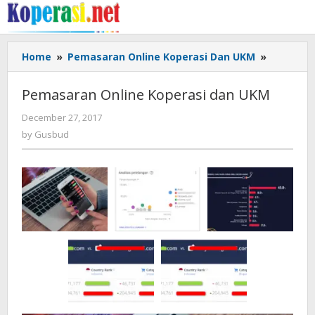
Skip
to
content
Pemasar
Home
»
Pemasaran Online Koperasi Dan UKM
»
Online
Koperasi
Pemasaran Online Koperasi dan UKM
dan
UKM
by
December 27, 2017
Gusbud
by
Gusbud