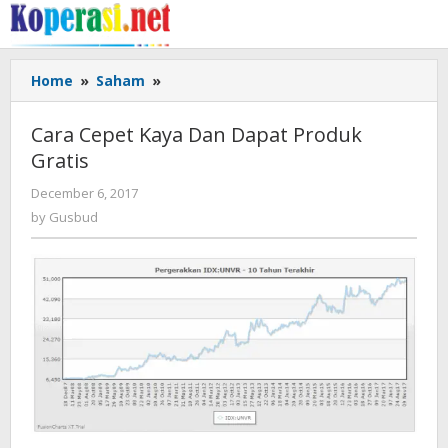
Skip
to
content
Cara
Home
»
Saham
»
Cepet
Kaya
Cara Cepet Kaya Dan Dapat Produk
Dan
Gratis
Dapat
Produk
by
December 6, 2017
Gratis
Gusbud
by
Gusbud