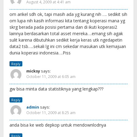
August 4, 2009 at 4:41 am
om arikel sdh ok, tapi masih ada yg kurang nih …. sedikit sih
om lupa nih kasih informasi kita tentang koperasi mana yg
skrg berada pada posisi pertama dan di ikuti koperasi2
lainnya berdasarkan total asset mereka….emang sih agak
sulit karena dibutuhkan sedikit kerja keras utk ngedapetin
data2 tsb…..sekali lg ini cm sekedar masukan utk kemajuan
dunia koperasi indonesia….Piss
Reply
micksy
says:
October 11, 2009 at 6:05 am
gw bisa minta data statistiknya yang lengkap???
Reply
admin
says:
October 11, 2009 at 8:25 am
anda bisa ke web depkop untuk mendownlodnya
Reply