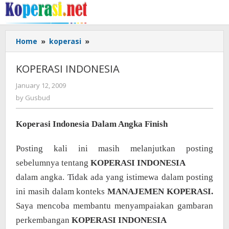
Skip
to
content
KOPERASI
Home
»
koperasi
»
INDONESIA
KOPERASI INDONESIA
by
January 12, 2009
Gusbud
by
Gusbud
Koperasi Indonesia Dalam Angka Finish
Posting kali ini masih melanjutkan posting
sebelumnya tentang
KOPERASI INDONESIA
dalam angka. Tidak ada yang istimewa dalam posting
ini masih dalam konteks
MANAJEMEN KOPERASI
.
Saya mencoba membantu menyampaiakan gambaran
perkembangan
KOPERASI INDONESIA