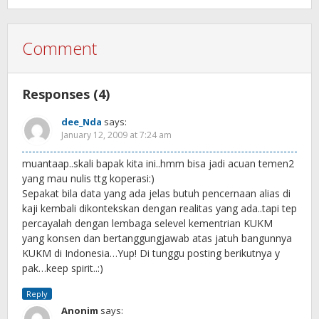
Comment
Responses (4)
dee_Nda
says:
January 12, 2009 at 7:24 am
muantaap..skali bapak kita ini..hmm bisa jadi acuan temen2
yang mau nulis ttg koperasi:)
Sepakat bila data yang ada jelas butuh pencernaan alias di
kaji kembali dikontekskan dengan realitas yang ada..tapi tep
percayalah dengan lembaga selevel kementrian KUKM
yang konsen dan bertanggungjawab atas jatuh bangunnya
KUKM di Indonesia…Yup! Di tunggu posting berikutnya y
pak…keep spirit..:)
Reply
Anonim
says: