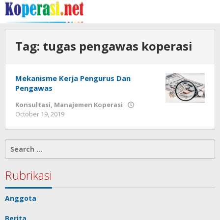
Skip
to
content
Tag:
tugas pengawas koperasi
Mekanisme Kerja Pengurus Dan
Pengawas
Konsultasi
,
Manajemen Koperasi
by
October 19, 2019
Gusbud
Search
for:
Rubrikasi
Anggota
Berita