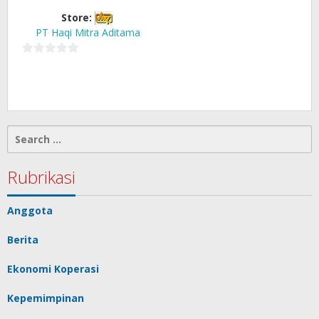
Store:
PT Haqi Mitra Aditama
0
out
of
5
Search
for:
Rubrikasi
Anggota
Berita
Ekonomi Koperasi
Kepemimpinan