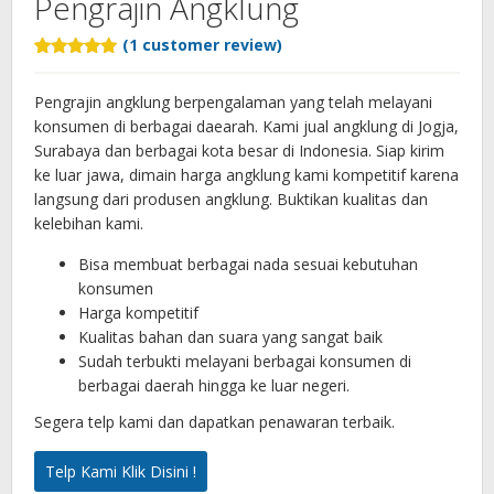
Pengrajin Angklung
(
1
customer review)
Rated
1
5.00
out of 5
based on
Pengrajin angklung berpengalaman yang telah melayani
customer
konsumen di berbagai daearah. Kami jual angklung di Jogja,
rating
Surabaya dan berbagai kota besar di Indonesia. Siap kirim
ke luar jawa, dimain harga angklung kami kompetitif karena
langsung dari produsen angklung. Buktikan kualitas dan
kelebihan kami.
Bisa membuat berbagai nada sesuai kebutuhan
konsumen
Harga kompetitif
Kualitas bahan dan suara yang sangat baik
Sudah terbukti melayani berbagai konsumen di
berbagai daerah hingga ke luar negeri.
Segera telp kami dan dapatkan penawaran terbaik.
Telp Kami Klik Disini !