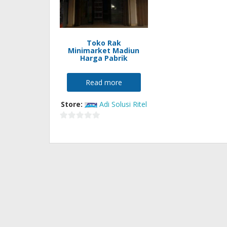
Toko Rak
Minimarket Madiun
Harga Pabrik
Read more
Store:
Adi Solusi Ritel
0
out
of
5