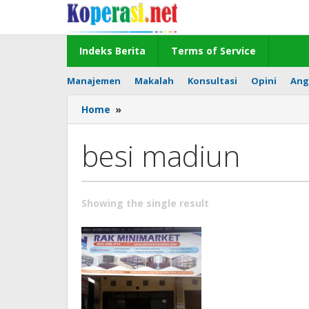
Skip
to
content
Indeks Berita
Terms of Service
Manajemen
Makalah
Konsultasi
Opini
Ang
besi
Home
»
madiun
besi madiun
Showing the single result