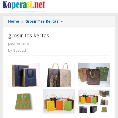
Skip
to
content
grosir
Home
»
Grosir Tas Kertas
»
tas
kertas
grosir tas kertas
by
June 28, 2019
Gusbud
by
Gusbud