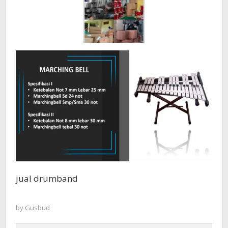
jual drumband
by
Gusbud