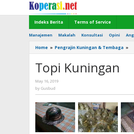
Skip
to
content
Indeks Berita
Terms of Service
Manajemen
Makalah
Konsultasi
Opini
Ang
To
Home
»
Pengrajin Kuningan & Tembaga
»
Ku
Topi Kuningan
by
May 16, 2019
Gusbud
by
Gusbud