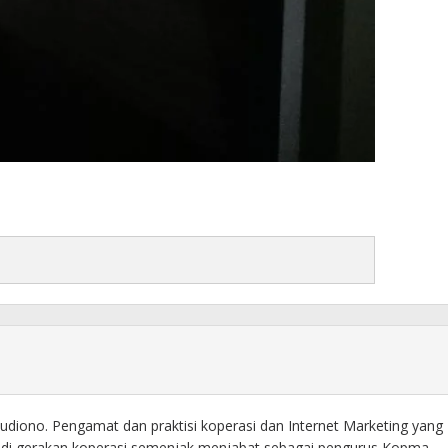
diono. Pengamat dan praktisi koperasi dan Internet Marketing yang
f di gerakan koperasi semenjak menjabat sebagai pengurus Kopma