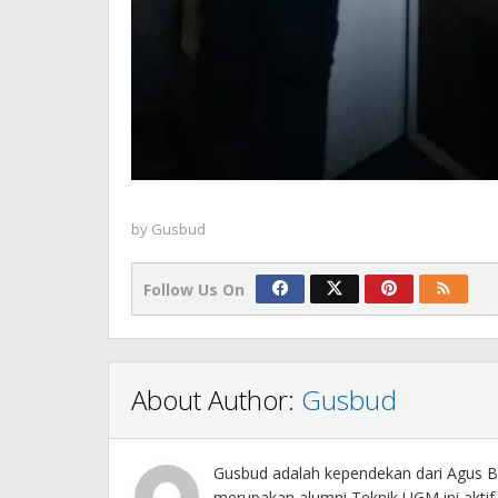
by
Gusbud
Follow Us On
About Author:
Gusbud
Gusbud adalah kependekan dari Agus Bu
merupakan alumni Teknik UGM ini akti