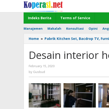
Skip
to
content
Indeks Berita
Terms of Service
Manajemen
Makalah
Konsultasi
Opini
Ang
Home
»
Pabrik Kitchen Set, Bacdrop TV, Furn
Desain interior h
by
February 15, 2020
Gusbud
by
Gusbud