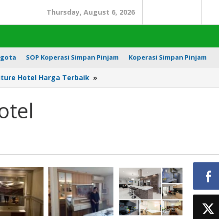
Thursday, August 6, 2026
Search
In
gota
SOP Koperasi Simpan Pinjam
Koperasi Simpan Pinjam
Desain
iture Hotel Harga Terbaik
»
interior
hotel
otel