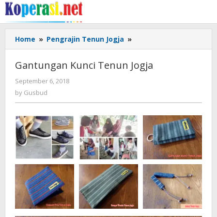
Skip
to
content
Gantungan
Home
»
Pengrajin Tenun Jogja
»
Kunci
Tenun
Gantungan Kunci Tenun Jogja
Jogja
by
September 6, 2018
Gusbud
by
Gusbud