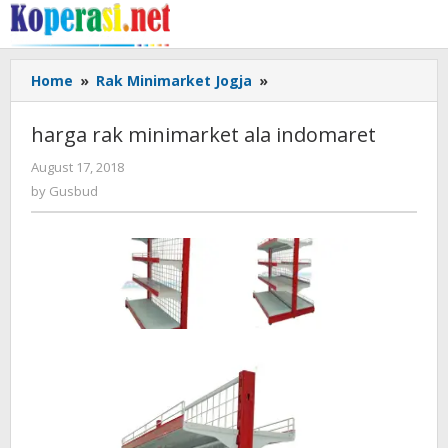
Skip
to
content
harga
Home
»
Rak Minimarket Jogja
»
rak
minimarket
harga rak minimarket ala indomaret
ala
indomaret
by
August 17, 2018
Gusbud
by
Gusbud