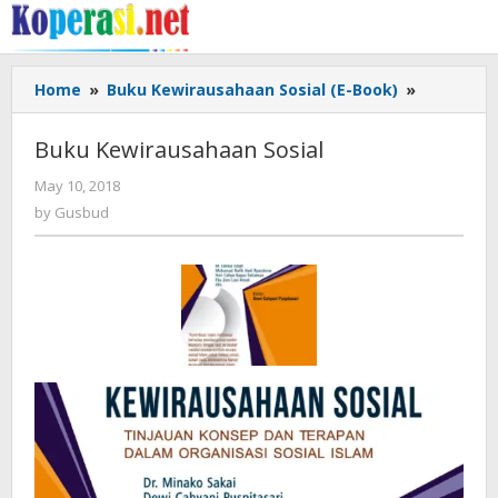
Skip
to
content
Buku
Home
»
Buku Kewirausahaan Sosial (E-Book)
»
Kewiraus
Sosial
Buku Kewirausahaan Sosial
by
May 10, 2018
Gusbud
by
Gusbud