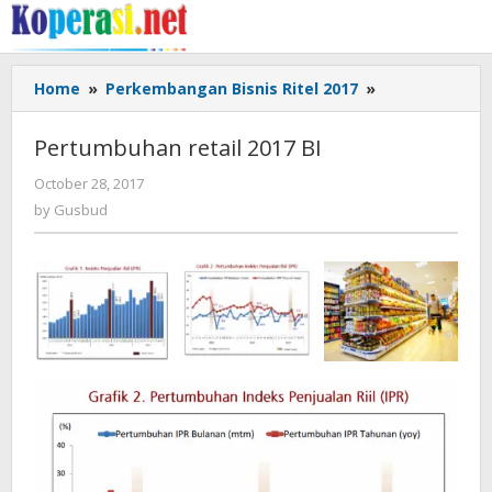
Skip
to
content
Pertumbuhan
Home
»
Perkembangan Bisnis Ritel 2017
»
retail
2017
Pertumbuhan retail 2017 BI
BI
by
October 28, 2017
Gusbud
by
Gusbud