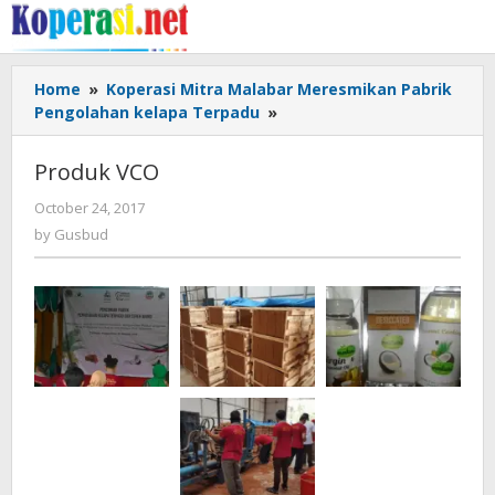
Skip
to
content
Home
»
Koperasi Mitra Malabar Meresmikan Pabrik
Produk
Pengolahan kelapa Terpadu
»
VCO
Produk VCO
by
October 24, 2017
Gusbud
by
Gusbud