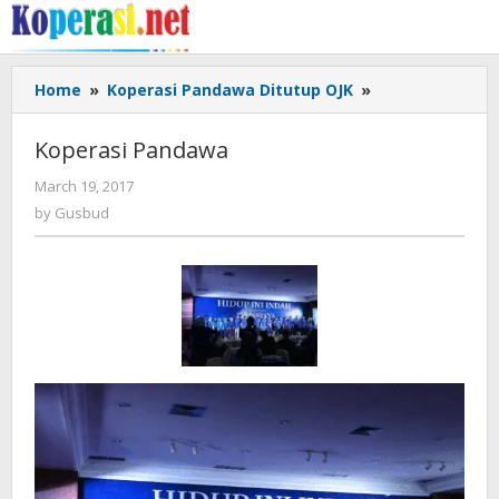
Skip
to
content
Koperasi
Home
»
Koperasi Pandawa Ditutup OJK
»
Pandawa
Koperasi Pandawa
by
March 19, 2017
Gusbud
by
Gusbud