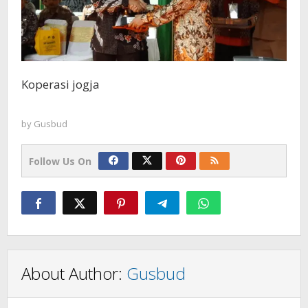
Koperasi jogja
by
Gusbud
Follow Us On
About Author:
Gusbud