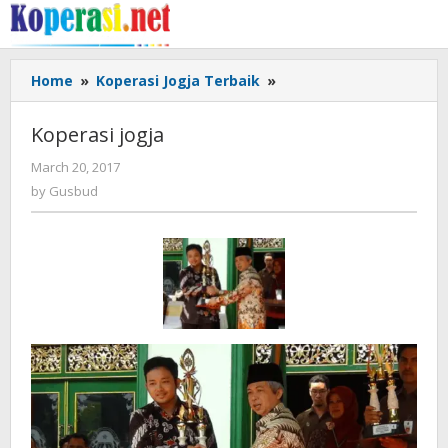
Skip
to
content
Koperasi
Home
»
Koperasi Jogja Terbaik
»
jogja
Koperasi jogja
by
March 20, 2017
Gusbud
by
Gusbud