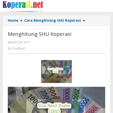
Skip
to
content
Menghitung
Home
»
Cara Menghitung SHU Koperasi
»
SHU
Koperasi
Menghitung SHU Koperasi
by
March 20, 2017
Gusbud
by
Gusbud